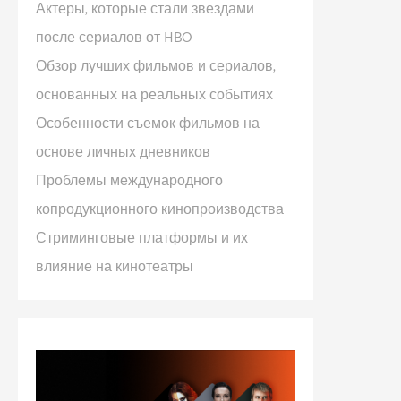
Актеры, которые стали звездами
после сериалов от HBO
Обзор лучших фильмов и сериалов,
основанных на реальных событиях
Особенности съемок фильмов на
основе личных дневников
Проблемы международного
копродукционного кинопроизводства
Стриминговые платформы и их
влияние на кинотеатры