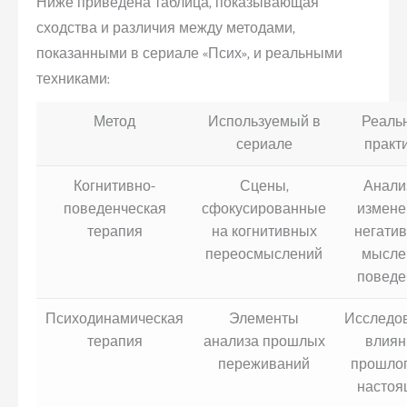
Ниже приведена таблица, показывающая
сходства и различия между методами,
показанными в сериале «Псих», и реальными
техниками:
Метод
Используемый в
Реаль
сериале
практ
Когнитивно-
Сцены,
Анали
поведенческая
сфокусированные
измене
терапия
на когнитивных
негати
переосмыслений
мысле
поведе
Психодинамическая
Элементы
Исследо
терапия
анализа прошлых
влиян
переживаний
прошлог
настоя