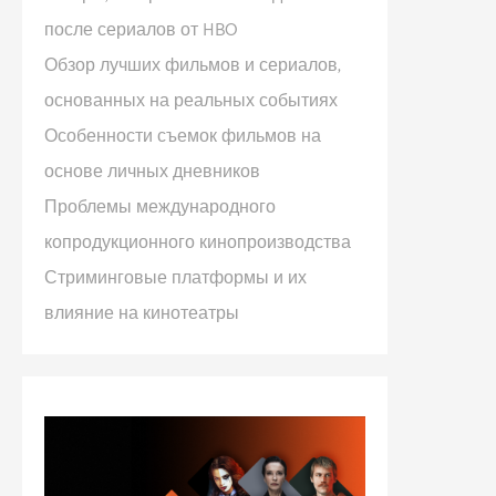
после сериалов от HBO
Обзор лучших фильмов и сериалов,
основанных на реальных событиях
Особенности съемок фильмов на
основе личных дневников
Проблемы международного
копродукционного кинопроизводства
Стриминговые платформы и их
влияние на кинотеатры