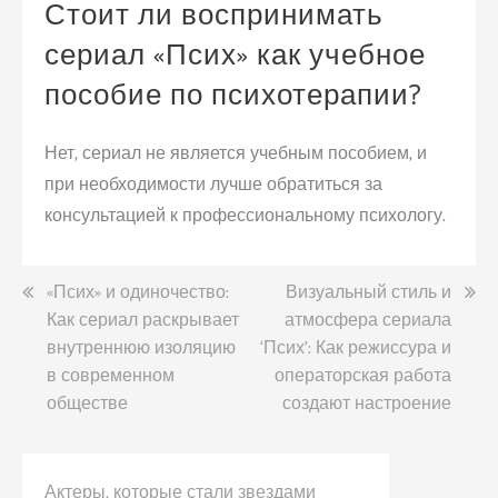
Стоит ли воспринимать
сериал «Псих» как учебное
пособие по психотерапии?
Нет, сериал не является учебным пособием, и
при необходимости лучше обратиться за
консультацией к профессиональному психологу.
Навигация
«Псих» и одиночество:
Визуальный стиль и
Как сериал раскрывает
атмосфера сериала
по
внутреннюю изоляцию
‘Псих’: Как режиссура и
записям
в современном
операторская работа
обществе
создают настроение
Актеры, которые стали звездами